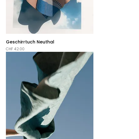
Geschirrtuch Neuthal
Price
CHF 42.00