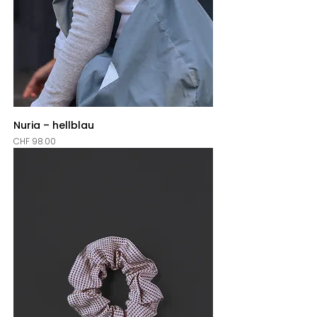
Nuria – hellblau
Price
CHF 98.00