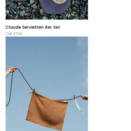
Claude Servietten 4er Set
Price
CHF 87.00