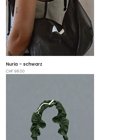
Nuria – schwarz
Price
CHF 98.00