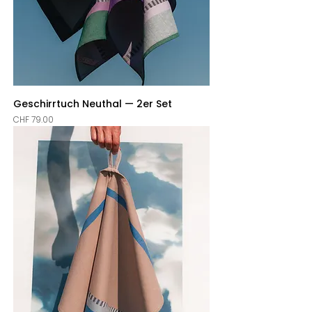
Geschirrtuch Neuthal — 2er Set
Price
CHF 79.00