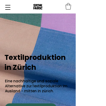
Textilproduktion
in Zürich
Eine nachhaltige und soziale
Alternative zurTextilproduktion im
Ausland - mitten in zürich.