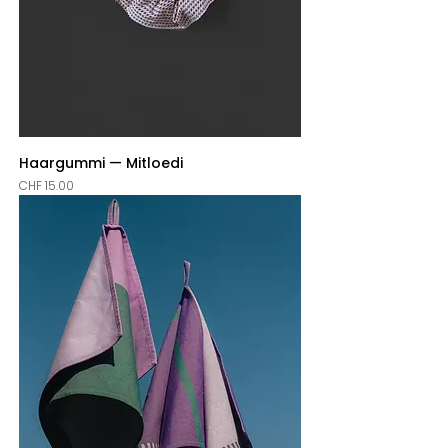
Haargummi — Mitloedi
Price
CHF 15.00