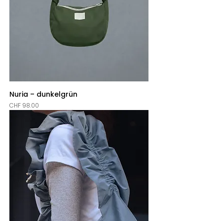
Nuria – dunkelgrün
Price
CHF 98.00