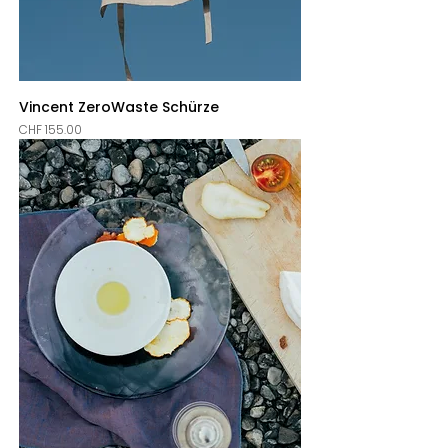
Vincent ZeroWaste Schürze
Price
CHF 155.00