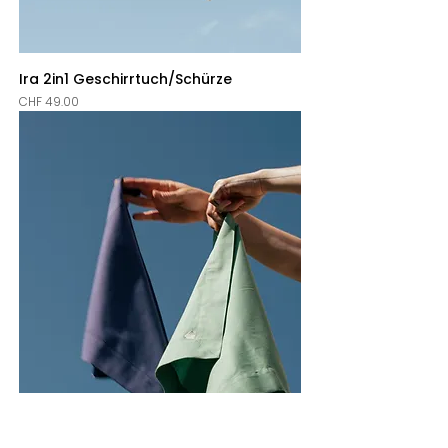
Ira 2in1 Geschirrtuch/Schürze
Price
CHF 49.00