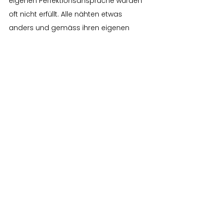
eigenen Perfektionsansprüche wurden 
oft nicht erfüllt. Alle nähten etwas 
anders und gemäss ihren eigenen 
Ansprüchen – mal exakt, mal weniger 
exakt. Ich war gefordert.
Ich lernte, immer mal wieder ein 
Auge zuzudrücken – und dafür die 
Offenheit, die Gemeinschaft und 
die Freude unter den 
Teilnehmenden umso mehr zu 
schätzen.
Comments