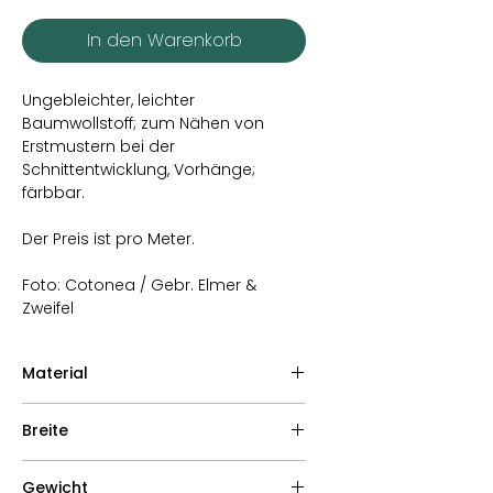
In den Warenkorb
Ungebleichter, leichter
Baumwollstoff; zum Nähen von
Erstmustern bei der
Schnittentwicklung, Vorhänge;
färbbar.
Der Preis ist pro Meter.
Foto: Cotonea / Gebr. Elmer &
Zweifel
Material
100% Baumwolle (kbA, IVN BEST)
Breite
Sanforisiert
162 cm
Gewicht