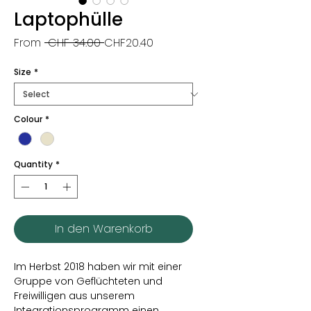
Laptophülle
Regular
Sale
From
 CHF 34.00 
CHF20.40
Price
Price
Size
*
Colour
*
Quantity
*
In den Warenkorb
Im Herbst 2018 haben wir mit einer
Gruppe von Geflüchteten und
Freiwilligen aus unserem
Integrationsprogramm einen